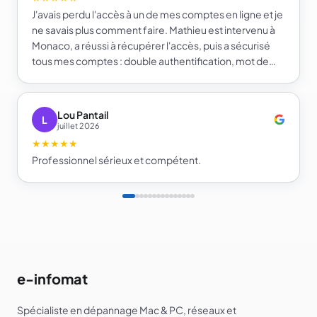
J'avais perdu l'accès à un de mes comptes en ligne et je
ne savais plus comment faire. Mathieu est intervenu à
Monaco, a réussi à récupérer l'accès, puis a sécurisé
tous mes comptes : double authentification, mot de
passe fort et gestionnaire de mots de passe. Je repars
beaucoup plus serein sur la sécurité de mes comptes.
Je recommande e-infomat.
Lou Pantail
L
juillet 2026
★★★★★
Professionnel sérieux et compétent.
e-infomat
Spécialiste en dépannage Mac & PC, réseaux et