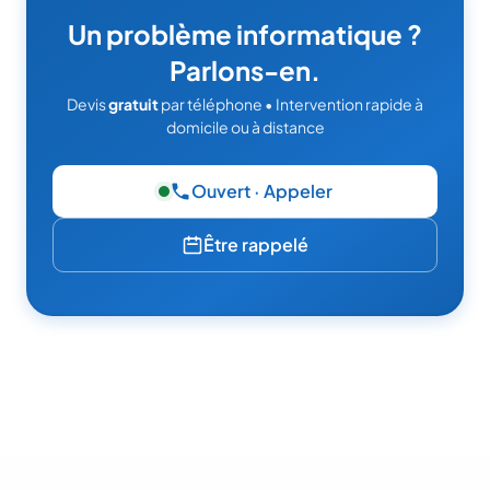
Un problème informatique ?
Parlons-en.
Devis
gratuit
par téléphone • Intervention rapide à
domicile ou à distance
Ouvert · Appeler
— 06 49 95 52 86
Être rappelé