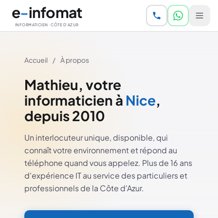
Aller au contenu principal
e
-
infomat
INFORMATICIEN · CÔTE D'AZUR
Accueil
/
À propos
Mathieu, votre
informaticien à
Nice
,
depuis 2010
Un interlocuteur unique, disponible, qui
connaît votre environnement et répond au
téléphone quand vous appelez. Plus de 16 ans
d'expérience IT au service des particuliers et
professionnels de la Côte d'Azur.