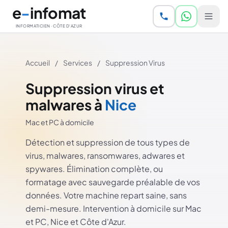
Aller au contenu principal
e
-
infomat
INFORMATICIEN · CÔTE D'AZUR
Accueil
/
Services
/
Suppression Virus
Suppression virus et
malwares à
Nice
Mac et PC à domicile
Détection et suppression de tous types de
virus, malwares, ransomwares, adwares et
spywares. Élimination complète, ou
formatage avec sauvegarde préalable de vos
données. Votre machine repart saine, sans
demi-mesure. Intervention à domicile sur Mac
et PC, Nice et Côte d'Azur.