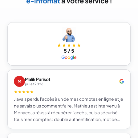
e-infomat
à votre service !
★★★★★
5 / 5
G
o
o
g
l
e
Malik Parisot
M
juillet 2026
★★★★★
J'avais perdu l'accès à un de mes comptes en ligne et je
ne savais plus comment faire. Mathieu est intervenu à
Monaco, a réussi à récupérer l'accès, puis a sécurisé
tous mes comptes : double authentification, mot de
passe fort et gestionnaire de mots de passe. Je repars
beaucoup plus serein sur la sécurité de mes comptes.