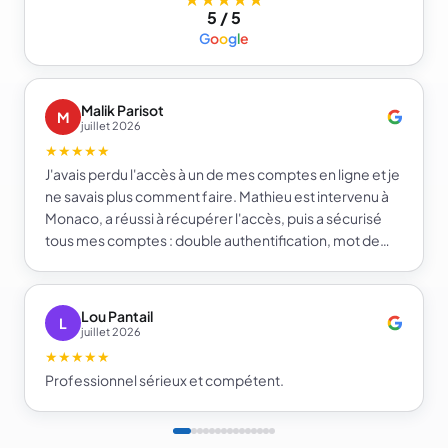
5 / 5
G
o
o
g
l
e
Malik Parisot
M
juillet 2026
★★★★★
J'avais perdu l'accès à un de mes comptes en ligne et je
ne savais plus comment faire. Mathieu est intervenu à
Monaco, a réussi à récupérer l'accès, puis a sécurisé
tous mes comptes : double authentification, mot de
passe fort et gestionnaire de mots de passe. Je repars
beaucoup plus serein sur la sécurité de mes comptes.
Je recommande e-infomat.
Lou Pantail
L
juillet 2026
★★★★★
Professionnel sérieux et compétent.