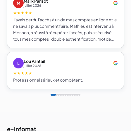
Malik Parisot
M
juillet 2026
★★★★★
J'avais perdu l'accès à un de mes comptes en ligne et je
ne savais plus comment faire. Mathieu est intervenu à
Monaco, a réussi à récupérer l'accès, puis a sécurisé
tous mes comptes : double authentification, mot de
passe fort et gestionnaire de mots de passe. Je repars
beaucoup plus serein sur la sécurité de mes comptes.
Je recommande e-infomat.
Lou Pantail
L
juillet 2026
★★★★★
Professionnel sérieux et compétent.
e-infomat