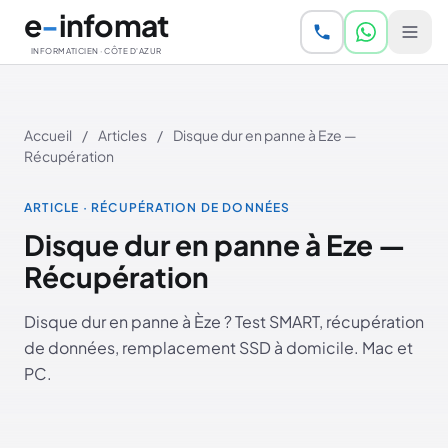
Aller au contenu principal
e
-
infomat
INFORMATICIEN · CÔTE D'AZUR
Accueil
/
Articles
/
Disque dur en panne à Eze —
Récupération
ARTICLE · RÉCUPÉRATION DE DONNÉES
Disque dur en panne à Eze —
Récupération
Disque dur en panne à Èze ? Test SMART, récupération
de données, remplacement SSD à domicile. Mac et
PC.