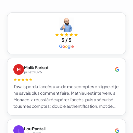
★★★★★
5 / 5
G
o
o
g
l
e
Malik Parisot
M
juillet 2026
★★★★★
J'avais perdu l'accès à un de mes comptes en ligne et je
ne savais plus comment faire. Mathieu est intervenu à
Monaco, a réussi à récupérer l'accès, puis a sécurisé
tous mes comptes : double authentification, mot de
passe fort et gestionnaire de mots de passe. Je repars
beaucoup plus serein sur la sécurité de mes comptes.
Je recommande e-infomat.
Lou Pantail
L