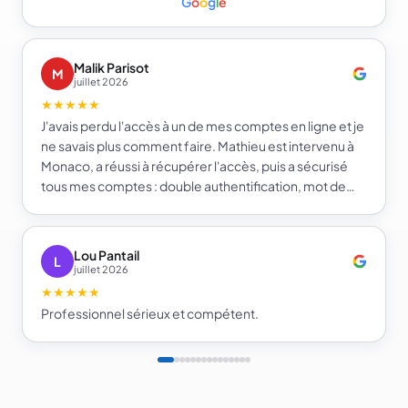
G
o
o
g
l
e
Malik Parisot
M
juillet 2026
★★★★★
J'avais perdu l'accès à un de mes comptes en ligne et je
ne savais plus comment faire. Mathieu est intervenu à
Monaco, a réussi à récupérer l'accès, puis a sécurisé
tous mes comptes : double authentification, mot de
passe fort et gestionnaire de mots de passe. Je repars
beaucoup plus serein sur la sécurité de mes comptes.
Je recommande e-infomat.
Lou Pantail
L
juillet 2026
★★★★★
Professionnel sérieux et compétent.