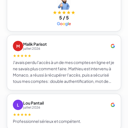
★★★★★
5 / 5
G
o
o
g
l
e
Malik Parisot
M
juillet 2026
★★★★★
J'avais perdu l'accès à un de mes comptes en ligne et je
ne savais plus comment faire. Mathieu est intervenu à
Monaco, a réussi à récupérer l'accès, puis a sécurisé
tous mes comptes : double authentification, mot de
passe fort et gestionnaire de mots de passe. Je repars
beaucoup plus serein sur la sécurité de mes comptes.
Je recommande e-infomat.
Lou Pantail
L
juillet 2026
★★★★★
Professionnel sérieux et compétent.