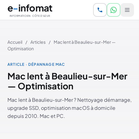
Aller au contenu principal
e
-
infomat
INFORMATICIEN · CÔTE D'AZUR
Accueil
/
Articles
/
Mac lent à Beaulieu-sur-Mer —
Optimisation
ARTICLE · DÉPANNAGE MAC
Mac lent à Beaulieu-sur-Mer
— Optimisation
Mac lent à Beaulieu-sur-Mer ? Nettoyage démarrage,
upgrade SSD, optimisation macOS à domicile
depuis 2010. Mac et PC.