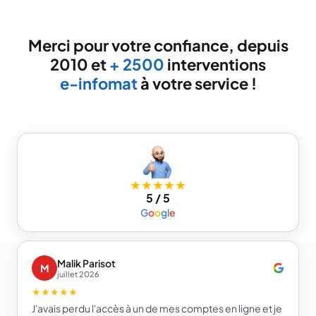
Merci pour votre confiance, depuis
2010 et
+ 2500
interventions
e-infomat
à votre service !
★★★★★
5 / 5
G
o
o
g
l
e
Malik Parisot
M
juillet 2026
★★★★★
J'avais perdu l'accès à un de mes comptes en ligne et je