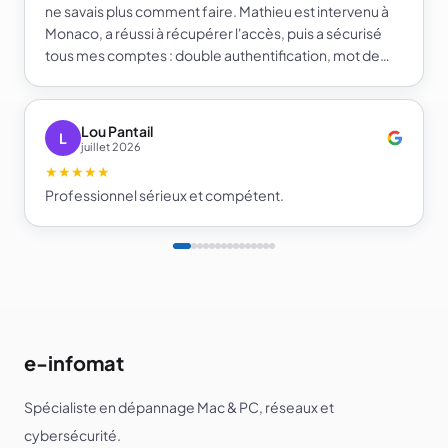
ne savais plus comment faire. Mathieu est intervenu à
Monaco, a réussi à récupérer l'accès, puis a sécurisé
tous mes comptes : double authentification, mot de
passe fort et gestionnaire de mots de passe. Je repars
beaucoup plus serein sur la sécurité de mes comptes.
Je recommande e-infomat.
Lou Pantail
L
juillet 2026
★★★★★
Professionnel sérieux et compétent.
e-infomat
Spécialiste en dépannage Mac & PC, réseaux et
cybersécurité.