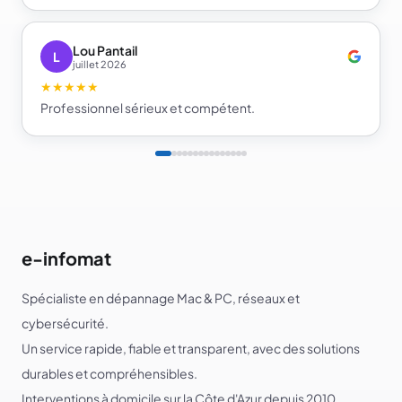
passe fort et gestionnaire de mots de passe. Je repars
beaucoup plus serein sur la sécurité de mes comptes.
Je recommande e-infomat.
Lou Pantail
L
juillet 2026
★★★★★
Professionnel sérieux et compétent.
e-infomat
Spécialiste en dépannage Mac & PC, réseaux et
cybersécurité.
Un service rapide, fiable et transparent, avec des solutions
durables et compréhensibles.
Interventions à domicile sur la Côte d'Azur depuis 2010.