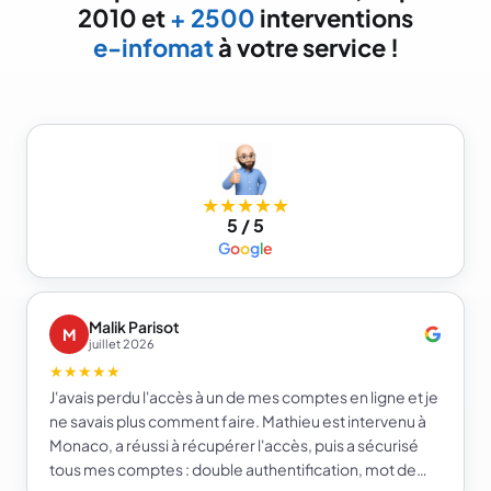
2010 et
+ 2500
interventions
e-infomat
à votre service !
★★★★★
5 / 5
G
o
o
g
l
e
Malik Parisot
M
juillet 2026
★★★★★
J'avais perdu l'accès à un de mes comptes en ligne et je
ne savais plus comment faire. Mathieu est intervenu à
Monaco, a réussi à récupérer l'accès, puis a sécurisé
tous mes comptes : double authentification, mot de