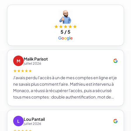
★★★★★
5 / 5
G
o
o
g
l
e
Malik Parisot
M
juillet 2026
★★★★★
J'avais perdu l'accès à un de mes comptes en ligne et je
ne savais plus comment faire. Mathieu est intervenu à
Monaco, a réussi à récupérer l'accès, puis a sécurisé
tous mes comptes : double authentification, mot de
passe fort et gestionnaire de mots de passe. Je repars
beaucoup plus serein sur la sécurité de mes comptes.
Je recommande e-infomat.
Lou Pantail
L
juillet 2026
★★★★★