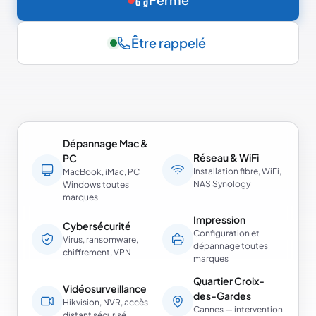
Être rappelé
Dépannage Mac &
Réseau & WiFi
PC
Installation fibre, WiFi,
MacBook, iMac, PC
NAS Synology
Windows toutes
marques
Impression
Cybersécurité
Configuration et
Virus, ransomware,
dépannage toutes
chiffrement, VPN
marques
Quartier Croix-
Vidéosurveillance
des-Gardes
Hikvision, NVR, accès
Cannes — intervention
distant sécurisé