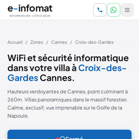
Aller au contenu principal
e
-
infomat
INFORMATICIEN · CÔTE D'AZUR
Accueil
/
Zones
/
Cannes
/
Croix-des-Gardes
WiFi et sécurité informatique
dans votre villa à
Croix-des-
Gardes
Cannes.
Hauteurs verdoyantes de Cannes, point culminant à
260m. Villas panoramiques dans le massif forestier.
Calme, exclusif, vue imprenable sur le Golfe de la
Napoule.
Fermé