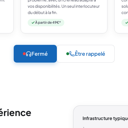
e
vos disponibilités. Un seul interlocuteur
sol
du début à la fin.
con
À partir de 49€*
Fermé
Être rappelé
périence
Infrastructure typiqu