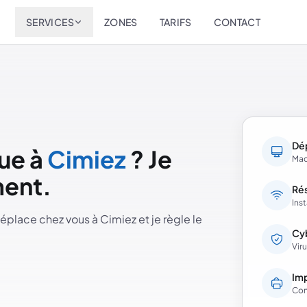
SERVICES
ZONES
TARIFS
CONTACT
Dé
que à
Cimiez
? Je
Mac
ment.
Rés
Ins
éplace chez vous à Cimiez et je règle le
Cy
Vir
Im
Con