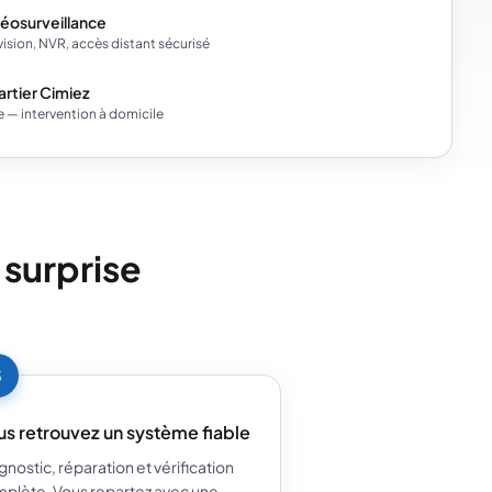
éosurveillance
vision, NVR, accès distant sécurisé
rtier Cimiez
e — intervention à domicile
 surprise
3
us retrouvez un système fiable
gnostic, réparation et vérification
plète. Vous repartez avec une