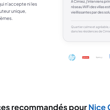
À Cimiez, j'interviens p
ui n'accepte ni les
réseau WiFi des villas es
uteur unique,
vieillissantes par des so
stèmes.
Quartier calme et agréable, 
dans les résidences de Cimie
ces recommandés pour
Nice 