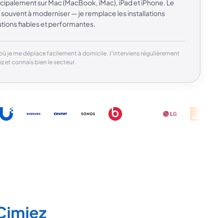
rincipalement sur Mac (MacBook, iMac), iPad et iPhone. Le
t souvent à moderniser — je remplace les installations
lutions fiables et performantes.
où je me déplace facilement à domicile. J'interviens régulièrement
z et connais bien le secteur.
Cimiez