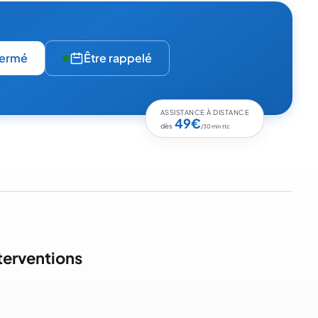
ermé
Être rappelé
ASSISTANCE À DISTANCE
49€
dès
/30 min ttc
terventions