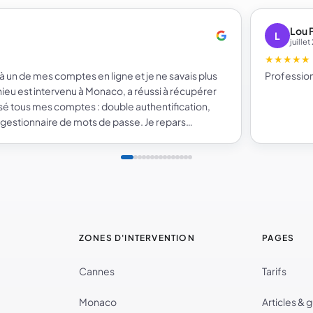
Lou 
L
juille
★★★★★
 à un de mes comptes en ligne et je ne savais plus
Profession
eu est intervenu à Monaco, a réussi à récupérer
risé tous mes comptes : double authentification,
 gestionnaire de mots de passe. Je repars
n sur la sécurité de mes comptes. Je recommande
ZONES D'INTERVENTION
PAGES
Cannes
Tarifs
Monaco
Articles & 