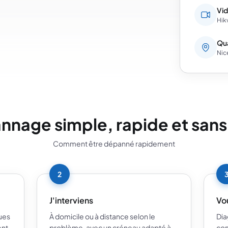
Vid
Hik
Qua
Nic
nage simple, rapide et sans
Comment être dépanné rapidement
2
J'interviens
Vo
ues
À domicile ou à distance selon le
Dia
ent
problème, avec un créneau adapté à
com