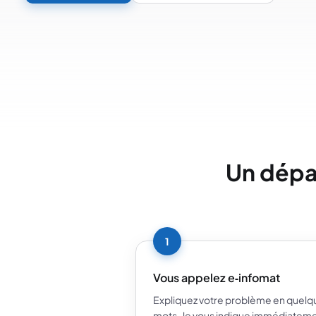
Un dépan
1
Vous appelez e‑infomat
Expliquez votre problème en quelq
mots. Je vous indique immédiatem