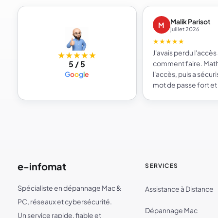
Malik Parisot
M
juillet 2026
★★★★★
J'avais perdu l'accès
★★★★★
5 / 5
comment faire. Mathi
G
o
o
g
l
e
l'accès, puis a sécu
mot de passe fort et
beaucoup plus serei
e-infomat.
e-infomat
SERVICES
Spécialiste en dépannage Mac &
Assistance à Distance
PC, réseaux et cybersécurité.
Dépannage Mac
Un service rapide, fiable et