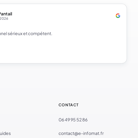
Pantail
t 2026
nel sérieux et compétent.
CONTACT
06 49 95 52 86
guides
contact@e-infomat.fr