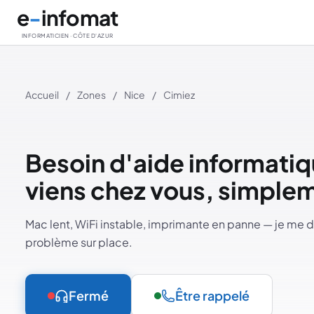
Aller au contenu principal
e
-
infomat
INFORMATICIEN · CÔTE D'AZUR
Accueil
/
Zones
/
Nice
/
Cimiez
Besoin d'aide informati
viens chez vous, simple
Mac lent, WiFi instable, imprimante en panne — je me d
problème sur place.
Fermé
Être rappelé