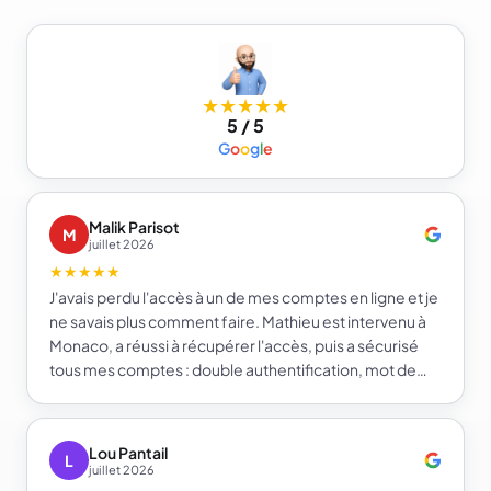
★★★★★
5 / 5
G
o
o
g
l
e
Malik Parisot
M
juillet 2026
★★★★★
J'avais perdu l'accès à un de mes comptes en ligne et je
ne savais plus comment faire. Mathieu est intervenu à
Monaco, a réussi à récupérer l'accès, puis a sécurisé
tous mes comptes : double authentification, mot de
passe fort et gestionnaire de mots de passe. Je repars
beaucoup plus serein sur la sécurité de mes comptes.
Je recommande e-infomat.
Lou Pantail
L
juillet 2026