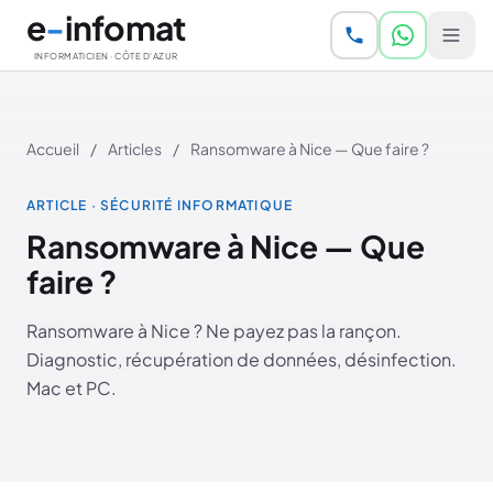
Aller au contenu principal
e
-
infomat
INFORMATICIEN · CÔTE D'AZUR
Accueil
/
Articles
/
Ransomware à Nice — Que faire ?
ARTICLE · SÉCURITÉ INFORMATIQUE
Ransomware à Nice — Que
faire ?
Ransomware à Nice ? Ne payez pas la rançon.
Diagnostic, récupération de données, désinfection.
Mac et PC.