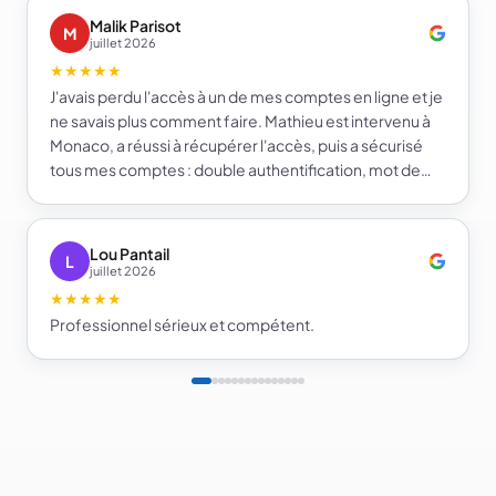
Malik Parisot
M
juillet 2026
★★★★★
J'avais perdu l'accès à un de mes comptes en ligne et je
ne savais plus comment faire. Mathieu est intervenu à
Monaco, a réussi à récupérer l'accès, puis a sécurisé
tous mes comptes : double authentification, mot de
passe fort et gestionnaire de mots de passe. Je repars
beaucoup plus serein sur la sécurité de mes comptes.
Je recommande e-infomat.
Lou Pantail
L
juillet 2026
★★★★★
Professionnel sérieux et compétent.