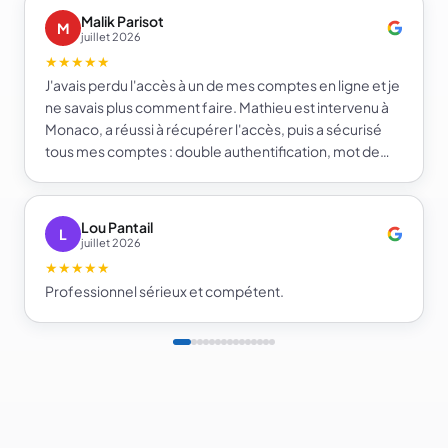
Malik Parisot
M
juillet 2026
★★★★★
J'avais perdu l'accès à un de mes comptes en ligne et je
ne savais plus comment faire. Mathieu est intervenu à
Monaco, a réussi à récupérer l'accès, puis a sécurisé
tous mes comptes : double authentification, mot de
passe fort et gestionnaire de mots de passe. Je repars
beaucoup plus serein sur la sécurité de mes comptes.
Je recommande e-infomat.
Lou Pantail
L
juillet 2026
★★★★★
Professionnel sérieux et compétent.