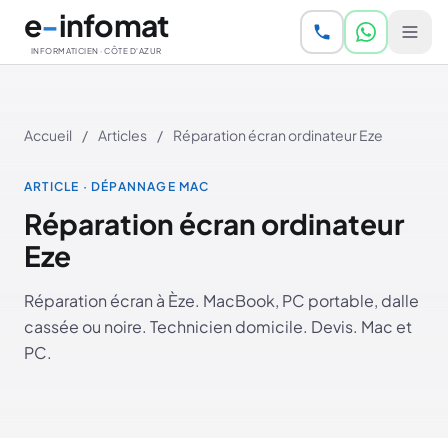
Aller au contenu principal
e
-
infomat
INFORMATICIEN · CÔTE D'AZUR
Accueil
/
Articles
/
Réparation écran ordinateur Eze
ARTICLE · DÉPANNAGE MAC
Réparation écran ordinateur
Eze
Réparation écran à Èze. MacBook, PC portable, dalle
cassée ou noire. Technicien domicile. Devis. Mac et
PC.