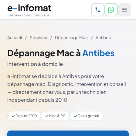
Aller au contenu principal
e
-
infomat
INFORMATICIEN · CÔTE D'AZUR
Accueil
/
Services
/
Dépannage Mac
/
Antibes
Dépannage Mac à
Antibes
intervention à domicile
e-infomat se déplace à Antibes pour votre
dépannage mac. Diagnostic, intervention et conseil
— directement chez vous, par un technicien
indépendant depuis 2010.
Depuis 2010
Mac & PC
Devis gratuit