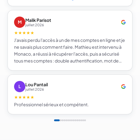
Malik Parisot
M
juillet 2026
★★★★★
J'avais perdu l'accès à un de mes comptes en ligne et je
ne savais plus comment faire. Mathieu est intervenu à
Monaco, a réussi à récupérer l'accès, puis a sécurisé
tous mes comptes : double authentification, mot de
passe fort et gestionnaire de mots de passe. Je repars
beaucoup plus serein sur la sécurité de mes comptes.
Je recommande e-infomat.
Lou Pantail
L
juillet 2026
★★★★★
Professionnel sérieux et compétent.