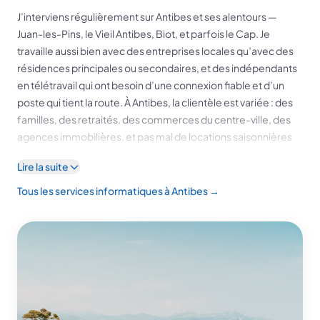
J’interviens régulièrement sur Antibes et ses alentours —
Juan-les-Pins, le Vieil Antibes, Biot, et parfois le Cap. Je
travaille aussi bien avec des entreprises locales qu’avec des
résidences principales ou secondaires, et des indépendants
en télétravail qui ont besoin d’une connexion fiable et d’un
poste qui tient la route. À Antibes, la clientèle est variée : des
familles, des retraités, des commerces du centre-ville, des
agences immobilières, et pas mal de locations saisonnières
autour de Juan-les-Pins qui nécessitent une remise en route
Lire la suite
régulière.
Configuration de NAS Synology, installation de points d’accès
Tous les services informatiques à Antibes →
WiFi UniFi, suppression de virus, récupération de données —
chaque intervention est précédée d’un devis gratuit au
téléphone.
Pannes informatiques fréquentes à Antibes
Les problèmes que je rencontre le plus souvent chez mes
clients antibois :
WiFi insuffisant dans les maisons et appartements
— Antibes