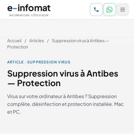
Aller au contenu principal
e
-
infomat
INFORMATICIEN · CÔTE D'AZUR
Accueil
/
Articles
/
Suppression virus à Antibes —
Protection
ARTICLE · SUPPRESSION VIRUS
Suppression virus à Antibes
— Protection
Virus sur votre ordinateur à Antibes ? Suppression
complète, désinfection et protection installée. Mac
et PC.