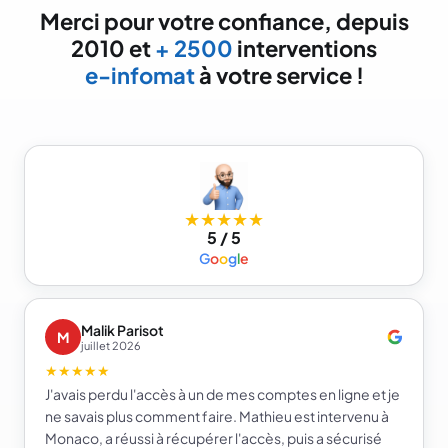
Merci pour votre confiance, depuis
2010 et
+ 2500
interventions
e-infomat
à votre service !
★★★★★
5 / 5
G
o
o
g
l
e
Malik Parisot
M
juillet 2026
★★★★★
J'avais perdu l'accès à un de mes comptes en ligne et je
ne savais plus comment faire. Mathieu est intervenu à
Monaco, a réussi à récupérer l'accès, puis a sécurisé