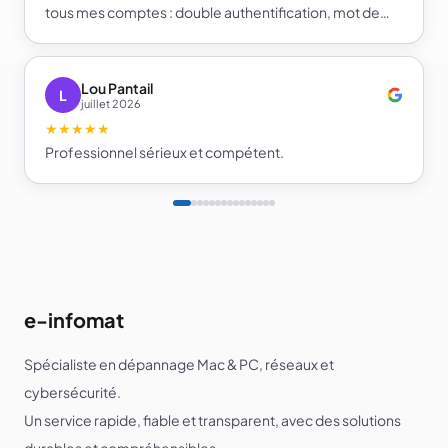
tous mes comptes : double authentification, mot de
passe fort et gestionnaire de mots de passe. Je repars
beaucoup plus serein sur la sécurité de mes comptes.
Je recommande e-infomat.
Lou Pantail
L
juillet 2026
★★★★★
Professionnel sérieux et compétent.
e-infomat
Spécialiste en dépannage Mac & PC, réseaux et
cybersécurité.
Un service rapide, fiable et transparent, avec des solutions