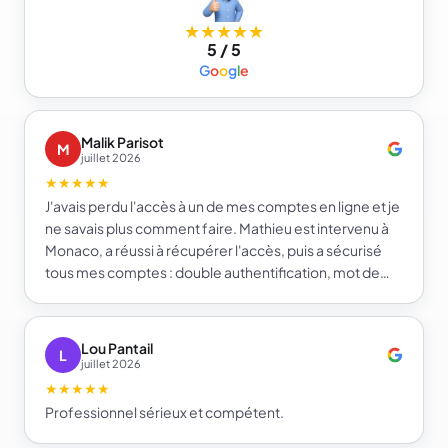
★★★★★
5 / 5
G
o
o
g
l
e
Malik Parisot
M
juillet 2026
★★★★★
J'avais perdu l'accès à un de mes comptes en ligne et je
ne savais plus comment faire. Mathieu est intervenu à
Monaco, a réussi à récupérer l'accès, puis a sécurisé
tous mes comptes : double authentification, mot de
passe fort et gestionnaire de mots de passe. Je repars
beaucoup plus serein sur la sécurité de mes comptes.
Je recommande e-infomat.
Lou Pantail
L
juillet 2026
★★★★★
Professionnel sérieux et compétent.