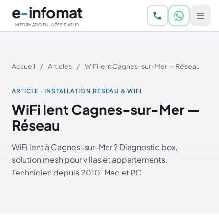
Aller au contenu principal
e
-
infomat
INFORMATICIEN · CÔTE D'AZUR
Accueil
/
Articles
/
WiFi lent Cagnes-sur-Mer — Réseau
ARTICLE · INSTALLATION RÉSEAU & WIFI
WiFi lent Cagnes-sur-Mer —
Réseau
WiFi lent à Cagnes-sur-Mer ? Diagnostic box,
solution mesh pour villas et appartements.
Technicien depuis 2010. Mac et PC.