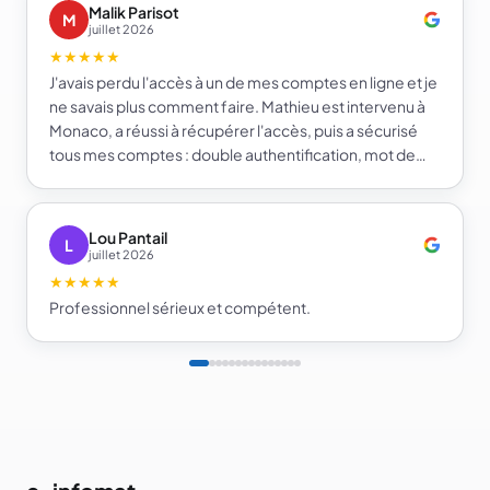
Malik Parisot
M
juillet 2026
★★★★★
J'avais perdu l'accès à un de mes comptes en ligne et je
ne savais plus comment faire. Mathieu est intervenu à
Monaco, a réussi à récupérer l'accès, puis a sécurisé
tous mes comptes : double authentification, mot de
passe fort et gestionnaire de mots de passe. Je repars
beaucoup plus serein sur la sécurité de mes comptes.
Je recommande e-infomat.
Lou Pantail
L
juillet 2026
★★★★★
Professionnel sérieux et compétent.