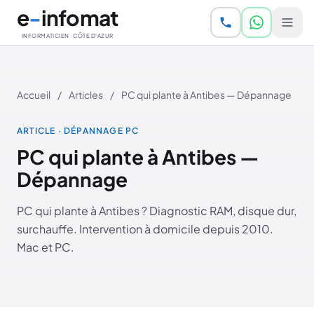
Aller au contenu principal
e
-
infomat
INFORMATICIEN · CÔTE D'AZUR
Accueil
/
Articles
/
PC qui plante à Antibes — Dépannage
ARTICLE · DÉPANNAGE PC
PC qui plante à Antibes —
Dépannage
PC qui plante à Antibes ? Diagnostic RAM, disque dur,
surchauffe. Intervention à domicile depuis 2010.
Mac et PC.