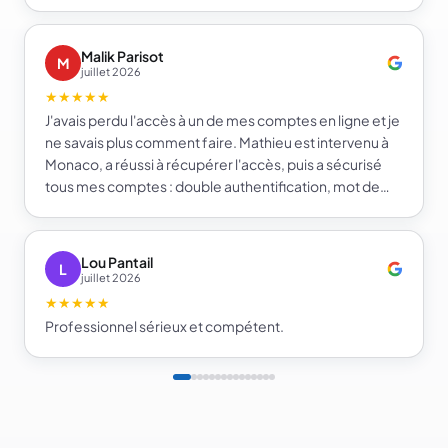
Malik Parisot
M
juillet 2026
★★★★★
J'avais perdu l'accès à un de mes comptes en ligne et je
ne savais plus comment faire. Mathieu est intervenu à
Monaco, a réussi à récupérer l'accès, puis a sécurisé
tous mes comptes : double authentification, mot de
passe fort et gestionnaire de mots de passe. Je repars
beaucoup plus serein sur la sécurité de mes comptes.
Je recommande e-infomat.
Lou Pantail
L
juillet 2026
★★★★★
Professionnel sérieux et compétent.