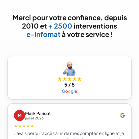
Merci pour votre confiance, depuis
2010 et
+ 2500
interventions
e-infomat
à votre service !
★★★★★
5 / 5
G
o
o
g
l
e
Malik Parisot
M
juillet 2026
★★★★★
J'avais perdu l'accès à un de mes comptes en ligne et je