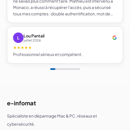
ne savais plus comment faire. Mathieu est intervenu à
Monaco, a réussi à récupérer l'accès, puis a sécurisé
tous mes comptes : double authentification, mot de
passe fort et gestionnaire de mots de passe. Je repars
beaucoup plus serein sur la sécurité de mes comptes.
Je recommande e-infomat.
Lou Pantail
L
juillet 2026
★★★★★
Professionnel sérieux et compétent.
e-infomat
Spécialiste en dépannage Mac & PC, réseaux et
cybersécurité.