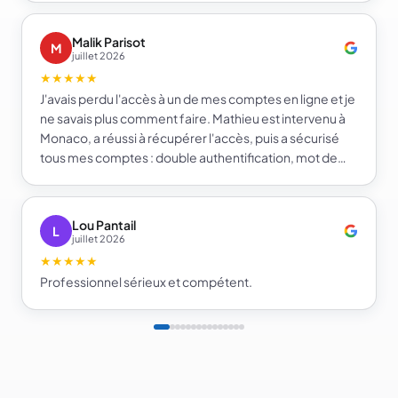
Malik Parisot
M
juillet 2026
★★★★★
J'avais perdu l'accès à un de mes comptes en ligne et je
ne savais plus comment faire. Mathieu est intervenu à
Monaco, a réussi à récupérer l'accès, puis a sécurisé
tous mes comptes : double authentification, mot de
passe fort et gestionnaire de mots de passe. Je repars
beaucoup plus serein sur la sécurité de mes comptes.
Je recommande e-infomat.
Lou Pantail
L
juillet 2026
★★★★★
Professionnel sérieux et compétent.