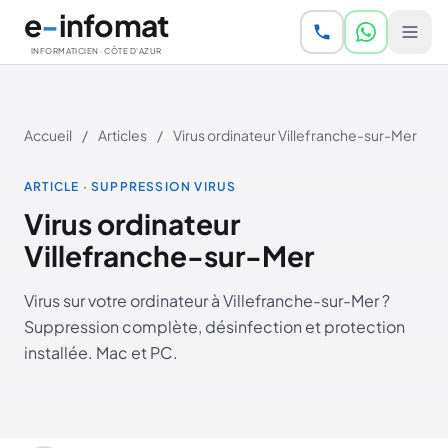
Aller au contenu principal
e
-
infomat
INFORMATICIEN · CÔTE D'AZUR
Accueil
/
Articles
/
Virus ordinateur Villefranche-sur-Mer
ARTICLE · SUPPRESSION VIRUS
Virus ordinateur
Villefranche-sur-Mer
Virus sur votre ordinateur à Villefranche-sur-Mer ?
Suppression complète, désinfection et protection
installée. Mac et PC.