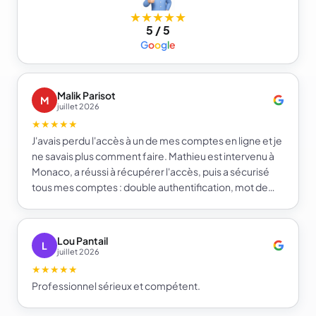
★★★★★
5 / 5
G
o
o
g
l
e
Malik Parisot
M
juillet 2026
★★★★★
J'avais perdu l'accès à un de mes comptes en ligne et je
ne savais plus comment faire. Mathieu est intervenu à
Monaco, a réussi à récupérer l'accès, puis a sécurisé
tous mes comptes : double authentification, mot de
passe fort et gestionnaire de mots de passe. Je repars
beaucoup plus serein sur la sécurité de mes comptes.
Je recommande e-infomat.
Lou Pantail
L
juillet 2026
★★★★★
Professionnel sérieux et compétent.