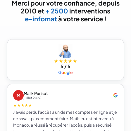
Merci pour votre confiance, depuis
2010 et
+ 2500
interventions
e-infomat
à votre service !
★★★★★
5 / 5
G
o
o
g
l
e
Malik Parisot
M
juillet 2026
★★★★★
J'avais perdu l'accès à un de mes comptes en ligne et je
ne savais plus comment faire. Mathieu est intervenu à
Monaco, a réussi à récupérer l'accès, puis a sécurisé