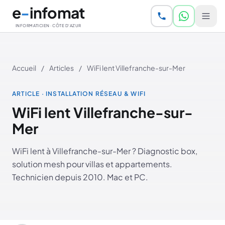
Aller au contenu principal
e
-
infomat
INFORMATICIEN · CÔTE D'AZUR
Accueil
/
Articles
/
WiFi lent Villefranche-sur-Mer
ARTICLE · INSTALLATION RÉSEAU & WIFI
WiFi lent Villefranche-sur-
Mer
WiFi lent à Villefranche-sur-Mer ? Diagnostic box,
solution mesh pour villas et appartements.
Technicien depuis 2010. Mac et PC.