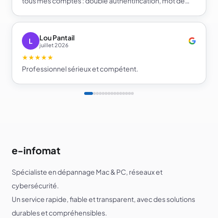
tous mes comptes : double authentification, mot de
passe fort et gestionnaire de mots de passe. Je repars
beaucoup plus serein sur la sécurité de mes comptes.
Je recommande e-infomat.
Lou Pantail
L
juillet 2026
★★★★★
Professionnel sérieux et compétent.
e-infomat
Spécialiste en dépannage Mac & PC, réseaux et
cybersécurité.
Un service rapide, fiable et transparent, avec des solutions
durables et compréhensibles.