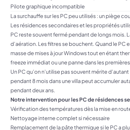
Pilote graphique incompatible
La surchauffe sur les PC peu utilisés : un piège co
Les résidences secondaires et les propriétés util
PC reste souvent fermé pendant de longs mois. La 
d’aération. Les filtres se bouchent. Quand le PC est
masse de mises à jour Windows tout en étant th
freeze immédiat ou une panne dans les premières
Un PC qu’on n’utilise pas souvent mérite d’autant p
pendant 8 mois dans une villa peut accumuler aut
pendant deux ans.
Notre intervention pour les PC de résidences s
Vérification des températures dès la mise en rout
Nettoyage interne complet si nécessaire
Remplacement de la pâte thermique si le PC a plu