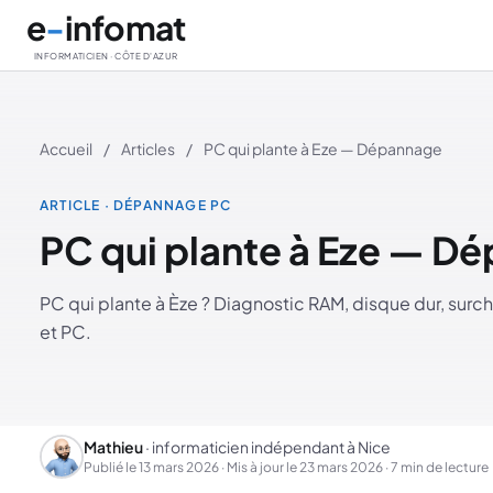
Aller au contenu principal
e
-
infomat
INFORMATICIEN · CÔTE D'AZUR
Accueil
/
Articles
/
PC qui plante à Eze — Dépannage
ARTICLE · DÉPANNAGE PC
PC qui plante à Eze — D
PC qui plante à Èze ? Diagnostic RAM, disque dur, surc
et PC.
Mathieu
· informaticien indépendant à Nice
Publié le
13 mars 2026
· Mis à jour le
23 mars 2026
· 7 min de lecture