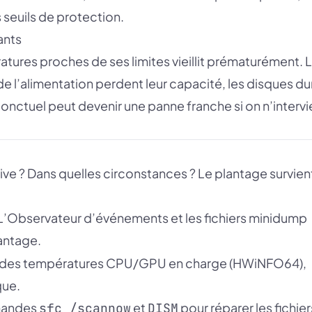
seuils de protection.
ants
tures proches de ses limites vieillit prématurément. 
 l’alimentation perdent leur capacité, les disques du
ponctuel peut devenir une panne franche si on n’intervi
ve ? Dans quelles circonstances ? Le plantage survient
L’Observateur d’événements et les fichiers minidump
lantage.
n des températures CPU/GPU en charge (HWiNFO64),
que.
andes
et
pour réparer les fichier
sfc /scannow
DISM