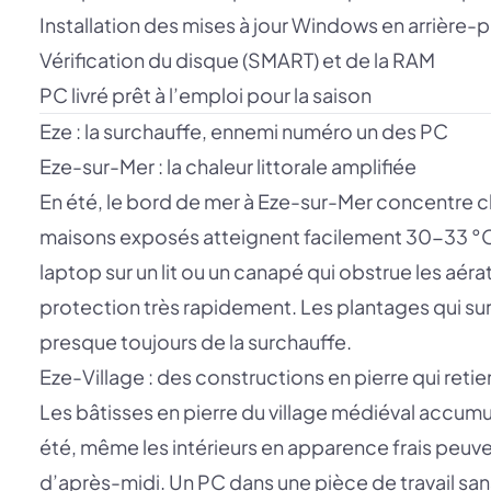
Installation des mises à jour Windows en arrière-p
Vérification du disque (SMART) et de la RAM
PC livré prêt à l’emploi pour la saison
Eze : la surchauffe, ennemi numéro un des PC
Eze-sur-Mer : la chaleur littorale amplifiée
En été, le bord de mer à Eze-sur-Mer concentre c
maisons exposés atteignent facilement 30-33 °C.
laptop sur un lit ou un canapé qui obstrue les aér
protection très rapidement. Les plantages qui su
presque toujours de la surchauffe.
Eze-Village : des constructions en pierre qui retie
Les bâtisses en pierre du village médiéval accumul
été, même les intérieurs en apparence frais peuv
d’après-midi. Un PC dans une pièce de travail sans