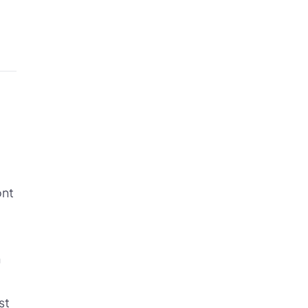
ont
n
st