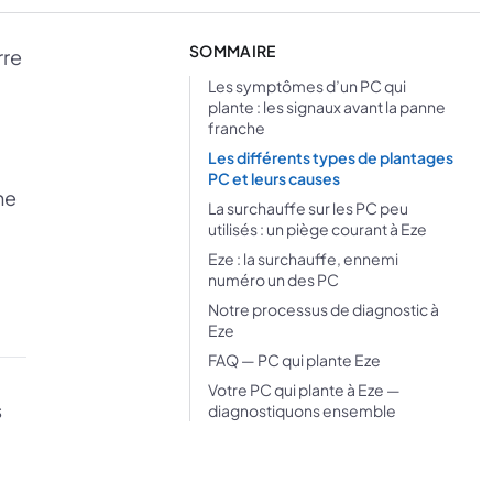
SOMMAIRE
rre
Les symptômes d’un PC qui
plante : les signaux avant la panne
franche
Les différents types de plantages
PC et leurs causes
ne
La surchauffe sur les PC peu
utilisés : un piège courant à Eze
Eze : la surchauffe, ennemi
numéro un des PC
Notre processus de diagnostic à
Eze
FAQ — PC qui plante Eze
Votre PC qui plante à Eze —
s
diagnostiquons ensemble