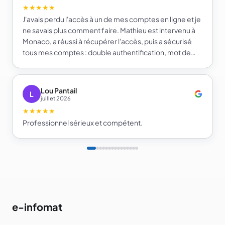
★★★★★
J'avais perdu l'accès à un de mes comptes en ligne et je
ne savais plus comment faire. Mathieu est intervenu à
Monaco, a réussi à récupérer l'accès, puis a sécurisé
tous mes comptes : double authentification, mot de
passe fort et gestionnaire de mots de passe. Je repars
beaucoup plus serein sur la sécurité de mes comptes.
Je recommande e-infomat.
Lou Pantail
L
juillet 2026
★★★★★
Professionnel sérieux et compétent.
e-infomat